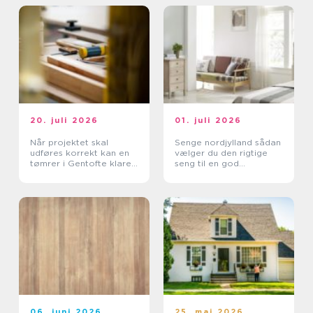
20. juli 2026
01. juli 2026
Når projektet skal
Senge nordjylland sådan
udføres korrekt kan en
vælger du den rigtige
tømrer i Gentofte klare
seng til en god
det
nattesøvn
06. juni 2026
25. maj 2026