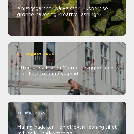
Anlægsgartner på Falster: Ekspertise i
grønne haver og kreative løsninger
01. august 2025
Utförligt syllbyte i Malmö: Trygghet och
stabilitet för din byggnad
31. maj 2025
Maling badekar – en effektiv løsning til et
nyt look i badeværelset