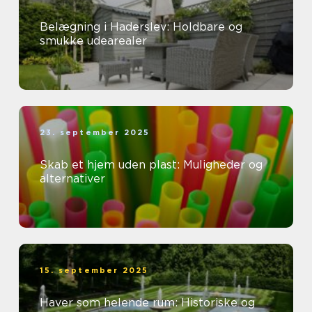
Belægning i Haderslev: Holdbare og
smukke udearealer
23. september 2025
Skab et hjem uden plast: Muligheder og
alternativer
15. september 2025
Haver som helende rum: Historiske og