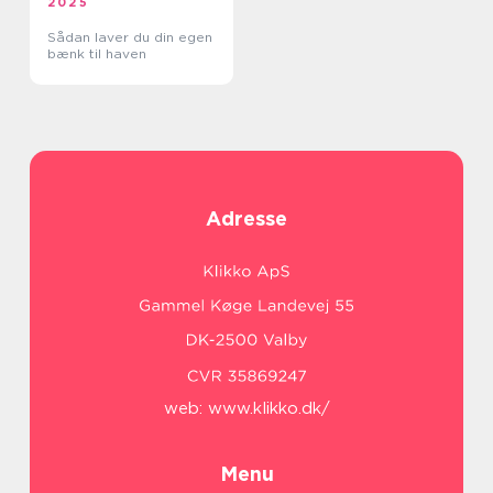
2025
Sådan laver du din egen
bænk til haven
Adresse
web:
www.klikko.dk/
Menu