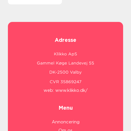
Adresse
web:
www.klikko.dk/
Menu
Annoncering
Om os