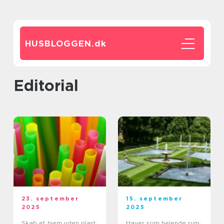
HUSBLOGGEN.
dk
editorial
23. september
15. september
2025
2025
Skab et hjem uden plast:
Haver som helende rum: