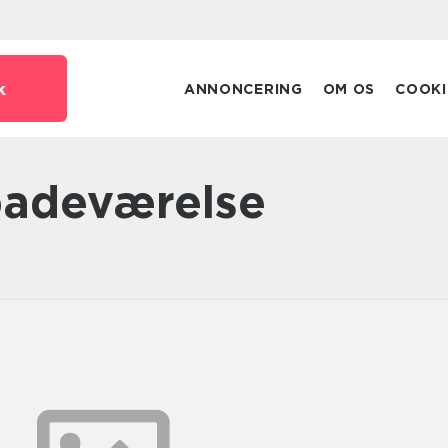
k
ANNONCERING
OM OS
COOKI
 badeværelse