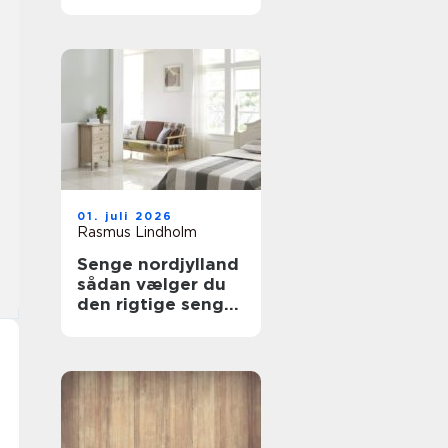
Gentofte klare det
01. juli 2026
Rasmus Lindholm
Senge nordjylland
sådan vælger du
den rigtige seng
til en god
nattesøvn