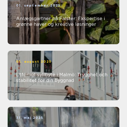
01. september 2025
Anlægsgartner på Falster: Ekspertise i
grønne haver og kreative løsninger
01. august 2025
Utförligt syllbyte i Malmö: Trygghet och
stabilitet för din byggnad
31. maj 2025