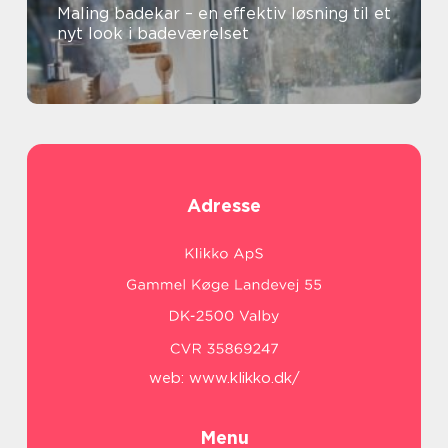
Maling badekar – en effektiv løsning til et
nyt look i badeværelset
Adresse
web:
www.klikko.dk/
Menu