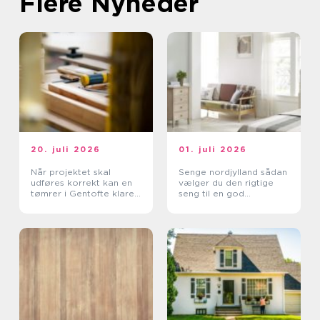
Flere Nyheder
20. juli 2026
01. juli 2026
Når projektet skal
Senge nordjylland sådan
udføres korrekt kan en
vælger du den rigtige
tømrer i Gentofte klare
seng til en god
det
nattesøvn