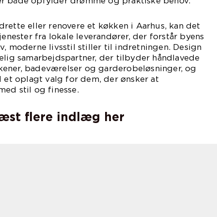
er både opfylder drømme og praktiske behov.
rette eller renovere et køkken i Aarhus, kan det
jenester fra lokale leverandører, der forstår byens
, moderne livsstil stiller til indretningen. Design
elig samarbejdspartner, der tilbyder håndlavede
kener, badeværelser og garderobeløsninger, og
l et oplagt valg for dem, der ønsker at
ed stil og finesse.
læst flere indlæg her