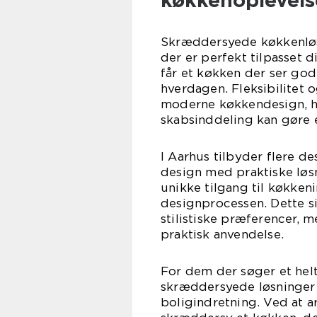
Skræddersyede køkkenløsn
der er perfekt tilpasset d
får et køkken der ser god
hverdagen. Fleksibilitet 
moderne køkkendesign, hv
skabsinddeling kan gøre e
I Aarhus tilbyder flere d
design med praktiske løsn
unikke tilgang til køkken
designprocessen. Dette sikr
stilistiske præferencer, 
praktisk anvendelse.
For dem der søger et hel
skræddersyede løsninger
boligindretning. Ved at