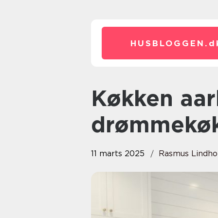
HUSBLOGGEN.
d
Køkken aarhus: skab dit
drømmekø
11 marts 2025
Rasmus Lindh