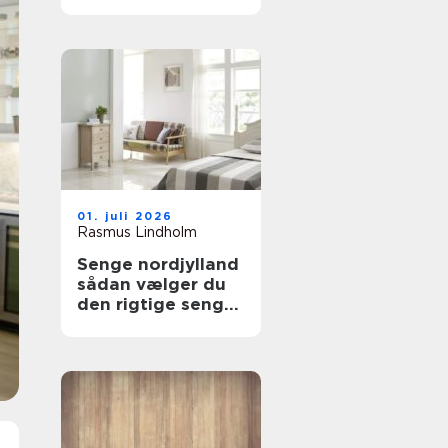
Gentofte klare det
01. juli 2026
Rasmus Lindholm
Senge nordjylland
sådan vælger du
den rigtige seng
til en god
nattesøvn