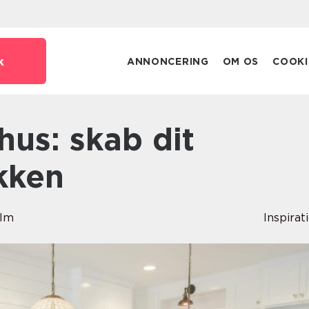
k
ANNONCERING
OM OS
COOKI
kken
olm
Inspirat