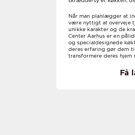
skræddersy et køkken, d
Når man planlægger at ind
være nyttigt at overveje t
unikke karakter og de krav
Center Aarhus er en pålid
og specialdesignede køk
deres erfaring gør dem ti
transformere deres hjem m
Få 