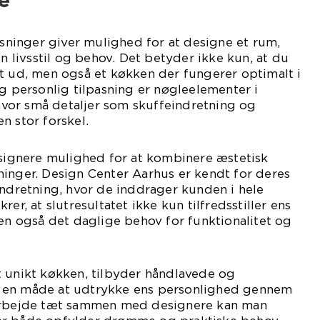
inger giver mulighed for at designe et rum,
in livsstil og behov. Det betyder ikke kun, at du
t ud, men også et køkken der fungerer optimalt i
og personlig tilpasning er nøgleelementer i
or små detaljer som skuffeindretning og
n stor forskel.
esignere mulighed for at kombinere æstetisk
inger. Design Center Aarhus er kendt for deres
indretning, hvor de inddrager kunden i hele
er, at slutresultatet ikke kun tilfredsstiller ens
men også det daglige behov for funktionalitet og
t unikt køkken, tilbyder håndlavede og
 en måde at udtrykke ens personlighed gennem
 arbejde tæt sammen med designere kan man