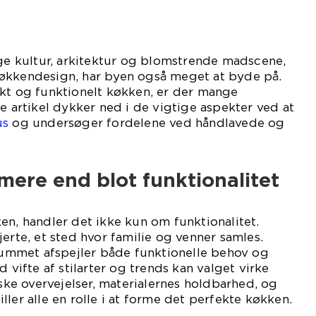
ige kultur, arkitektur og blomstrende madscene,
økkendesign, har byen også meget at byde på.
ikt og funktionelt køkken, er der mange
ne artikel dykker ned i de vigtige aspekter ved at
us
og undersøger fordelene ved håndlavede og
ere end blot funktionalitet
en, handler det ikke kun om funktionalitet.
erte, et sted hvor familie og venner samles.
 rummet afspejler både funktionelle behov og
d vifte af stilarter og trends kan valget virke
e overvejelser, materialernes holdbarhed, og
ler alle en rolle i at forme det perfekte køkken.