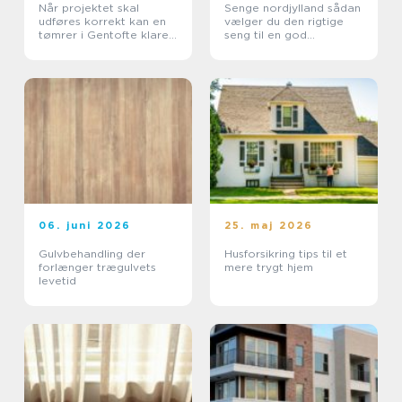
Når projektet skal
Senge nordjylland sådan
udføres korrekt kan en
vælger du den rigtige
tømrer i Gentofte klare
seng til en god
det
nattesøvn
06. juni 2026
25. maj 2026
Gulvbehandling der
Husforsikring tips til et
forlænger trægulvets
mere trygt hjem
levetid