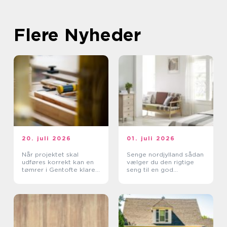
Flere Nyheder
20. juli 2026
01. juli 2026
Når projektet skal
Senge nordjylland sådan
udføres korrekt kan en
vælger du den rigtige
tømrer i Gentofte klare
seng til en god
det
nattesøvn