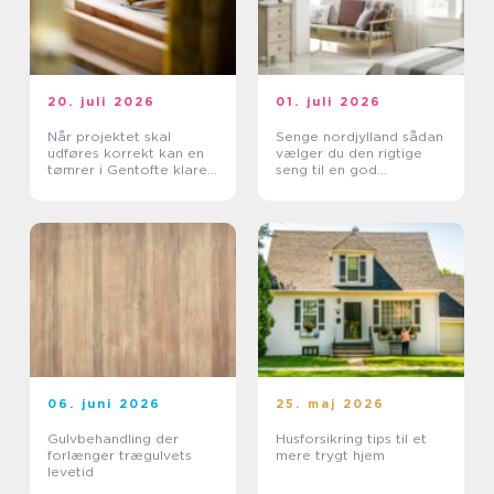
20. juli 2026
01. juli 2026
Når projektet skal
Senge nordjylland sådan
udføres korrekt kan en
vælger du den rigtige
tømrer i Gentofte klare
seng til en god
det
nattesøvn
06. juni 2026
25. maj 2026
Gulvbehandling der
Husforsikring tips til et
forlænger trægulvets
mere trygt hjem
levetid