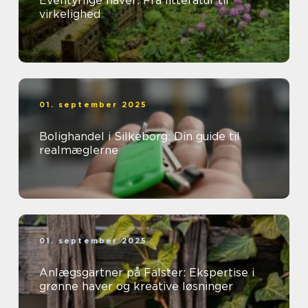
Eventyrlige haver: Fra litteratur til
virkelighed
01. september 2025
Bolighandel i Silkeborg: Din guide til
realmæglerne
01. september 2025
Anlægsgartner på Falster: Ekspertise i
grønne haver og kreative løsninger