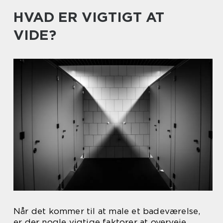
HVAD ER VIGTIGT AT
VIDE?
Når det kommer til at male et badeværelse,
er der nogle vigtige faktorer at overveje.