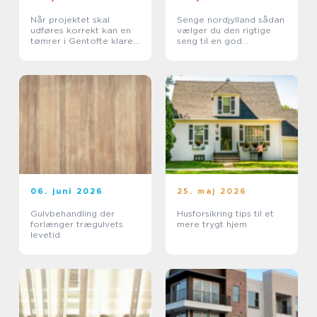
Når projektet skal
Senge nordjylland sådan
udføres korrekt kan en
vælger du den rigtige
tømrer i Gentofte klare
seng til en god
det
nattesøvn
06. juni 2026
25. maj 2026
Gulvbehandling der
Husforsikring tips til et
forlænger trægulvets
mere trygt hjem
levetid