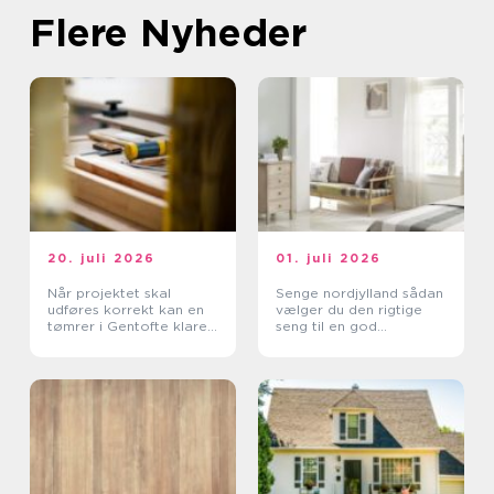
Flere Nyheder
20. juli 2026
01. juli 2026
Når projektet skal
Senge nordjylland sådan
udføres korrekt kan en
vælger du den rigtige
tømrer i Gentofte klare
seng til en god
det
nattesøvn