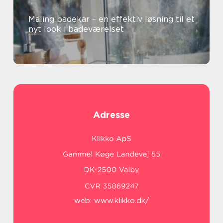
Maling badekar – en effektiv løsning til et
nyt look i badeværelset
Adresse
web:
www.klikko.dk/