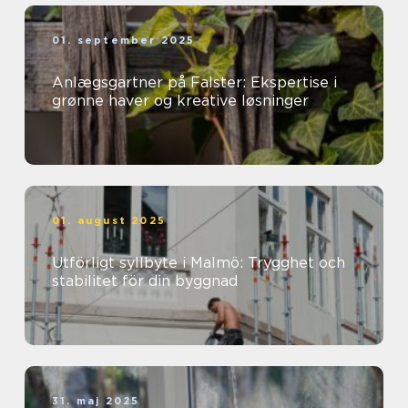
01. september 2025
Anlægsgartner på Falster: Ekspertise i
grønne haver og kreative løsninger
01. august 2025
Utförligt syllbyte i Malmö: Trygghet och
stabilitet för din byggnad
31. maj 2025