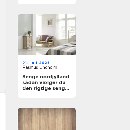
Gentofte klare det
01. juli 2026
Rasmus Lindholm
Senge nordjylland
sådan vælger du
den rigtige seng
til en god
nattesøvn